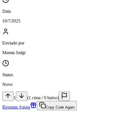
Data
10/7/2025
Enviado por
Mamta Jodgi
Status
Novo
1
(
1
cima
/
0
baixo
)
Resgatar Agora
Copy Code Again