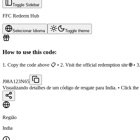
Toggle Sidebar
FFC Redeem Hub
Selecionar Idioma
Toggle theme
How to use this code:
1. Copy the code above 📋 • 2. Visit the official redemption site 🌐 •
J98A123N65
Visualizando detalhes de um código de resgate para India.
• Click the
Região
India