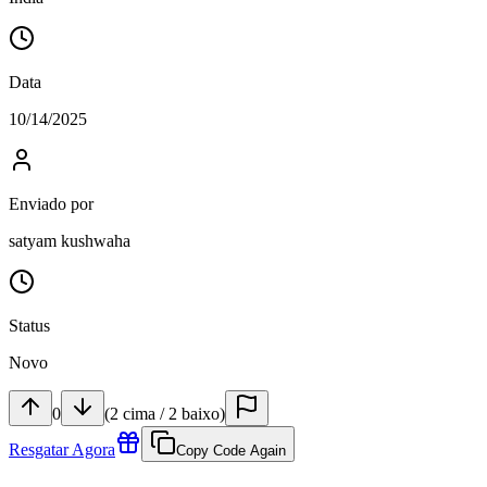
Data
10/14/2025
Enviado por
satyam kushwaha
Status
Novo
0
(
2
cima
/
2
baixo
)
Resgatar Agora
Copy Code Again