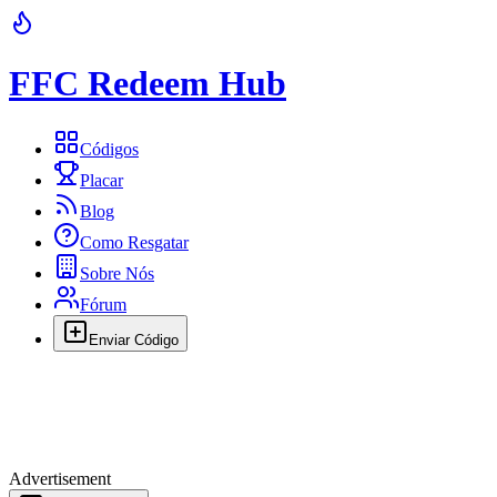
FFC Redeem Hub
Códigos
Placar
Blog
Como Resgatar
Sobre Nós
Fórum
Enviar Código
Advertisement