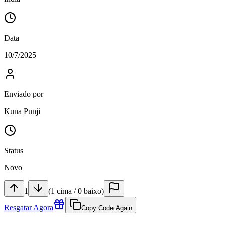
Data
10/7/2025
Enviado por
Kuna Punji
Status
Novo
1
(
1
cima
/
0
baixo
)
Resgatar Agora
Copy Code Again