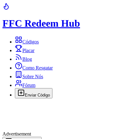
FFC Redeem Hub
Códigos
Placar
Blog
Como Resgatar
Sobre Nós
Fórum
Enviar Código
Advertisement