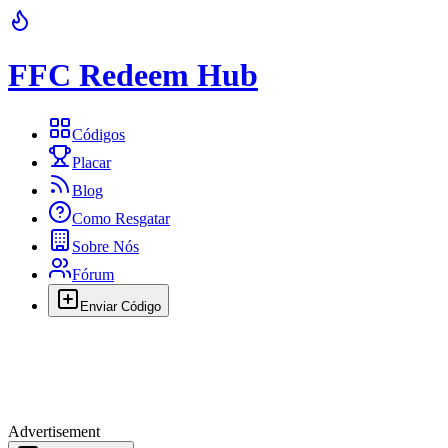
FFC Redeem Hub
Códigos
Placar
Blog
Como Resgatar
Sobre Nós
Fórum
Enviar Código
Advertisement