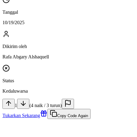
Tanggal
10/19/2025
Dikirim oleh
Rafa Abgary Alshaquell
Status
Kedaluwarsa
1
(
4
naik
/
3
turun
)
Tukarkan Sekarang
Copy Code Again