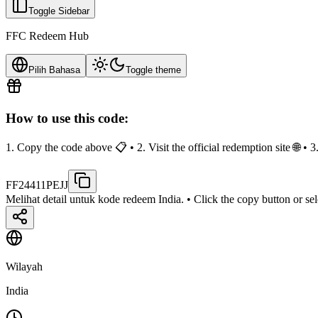
Toggle Sidebar
FFC Redeem Hub
Pilih Bahasa
Toggle theme
How to use this code:
1. Copy the code above 📋 • 2. Visit the official redemption site 🌐 •
FF24411PEJJ
Melihat detail untuk kode redeem India.
• Click the copy button or se
Wilayah
India