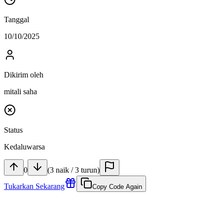
Tanggal
10/10/2025
Dikirim oleh
mitali saha
Status
Kedaluwarsa
0
(
3
naik
/
3
turun
)
Tukarkan Sekarang
Copy Code Again