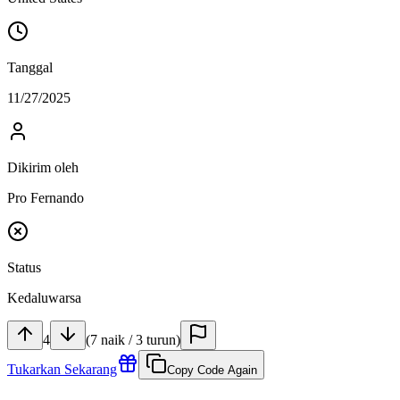
Tanggal
11/27/2025
Dikirim oleh
Pro Fernando
Status
Kedaluwarsa
4
(
7
naik
/
3
turun
)
Tukarkan Sekarang
Copy Code Again