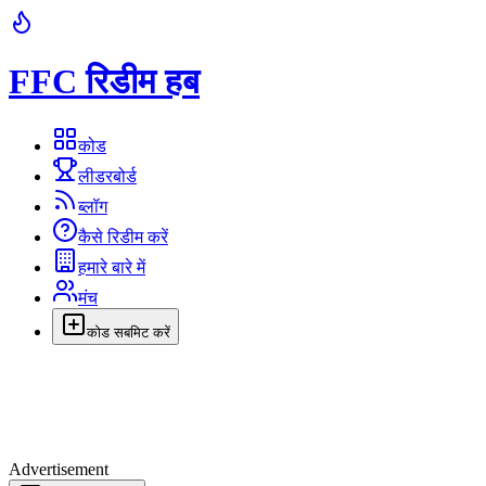
FFC रिडीम हब
कोड
लीडरबोर्ड
ब्लॉग
कैसे रिडीम करें
हमारे बारे में
मंच
कोड सबमिट करें
Advertisement