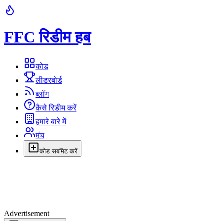
FFC रिडीम हब
कोड
लीडरबोर्ड
ब्लॉग
कैसे रिडीम करें
हमारे बारे में
मंच
कोड सबमिट करें
Advertisement