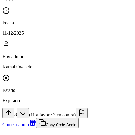
Fecha
11/12/2025
Enviado por
Kamal Oyelade
Estado
Expirado
8
(
11
a favor
/
3
en contra
)
Canjear ahora
Copy Code Again